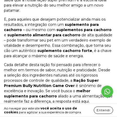
para elevar a nutrição do seu melhor amigo a um novo
patamar.
E, para aqueles que desejam potencializar ainda mais os
resultados, a integração com um
suplemento para
cachorro
– ou mesmo com
suplementos para cachorro
e
suplemento alimentar para cachorro
de alta qualidade
– pode transformar seu pet em um verdadeiro exemplo de
vitalidade e desempenho. Essa combinação, que torna seu
cão um autêntico
suplemento cachorro forte
, é a chave
para alcançar o máximo de saúde e energia.
Cada detalhe desta ração foi pensado para oferecer o
melhor em termos de sabor, nutrição e praticidade. Desde
a seleção dos ingredientes naturais até os rigorosos
processos de controle de qualidade, a
Ração Super
Premium Bully Nutrition Game Over
é sinônimo de
excelência e inovação. Se você busca o
melhor
suplemento para cachorro
aliado a uma alimentação que
realmente faz a diferença, a resposta está aqui.
Ao navegar por este site
você aceita o uso de
Portanto, não espere mais para transformar a alimentação
Entendi
cookies
para agilizar a sua experiência de compra.
do seu pet. Garanta já a
Ração Super Premium Bully