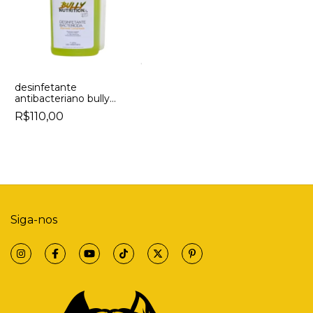
desinfetante
antibacteriano bully
nutrition concentrado
R$110,00
limpa canil
Siga-nos