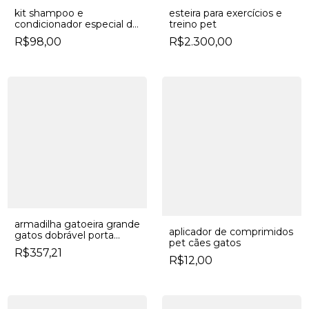
kit shampoo e
esteira para exercícios e
condicionador especial de
treino pet
pet bully nutrition
R$98,00
R$2.300,00
especial abuldogados
armadilha gatoeira grande
aplicador de comprimidos
gatos dobrável porta
pet cães gatos
automática
R$357,21
R$12,00