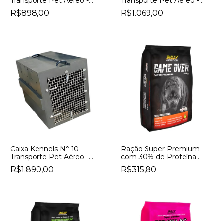
Transporte Pet Aéreo -
Transporte Pet Aéreo -
Padrão IATA
Padrão IATA
R$898,00
R$1.069,00
Caixa Kennels N° 10 -
Ração Super Premium
Transporte Pet Aéreo -
com 30% de Proteína
Padrão IATA
Bully Nutrition Game
R$1.890,00
R$315,80
Over Sabor Frango e
Arroz