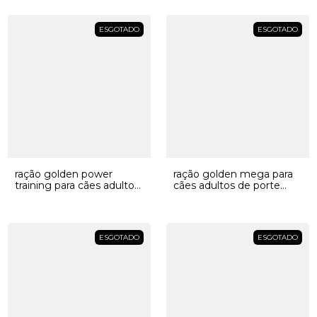
ESGOTADO
ESGOTADO
ração golden power
ração golden mega para
training para cães adultos
cães adultos de porte
sabor frango e arroz
grande sabor frango e
arroz
ESGOTADO
ESGOTADO