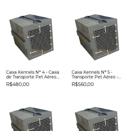
Caixa Kennels N° 4 - Caixa
Caixa Kennels N° 5 -
de Transporte Pet Aéreo -
Transporte Pet Aéreo -
Caixa de Transporte Pet
Padrão IATA
R$480,00
R$560,00
n4 | Padrão IATA