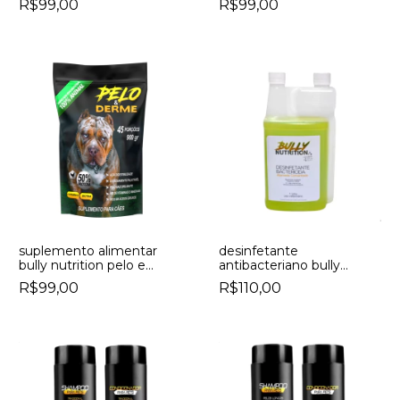
R$99,00
R$99,00
protein
suplemento alimentar
desinfetante
bully nutrition pelo e
antibacteriano bully
derme
nutrition concentrado
R$99,00
R$110,00
limpa canil