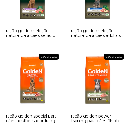
ração golden seleção
ração golden seleção
natural para cães sênior
natural para cães adultos
de porte médio e grande
de porte médio e grande
sabor frango e arroz
sabor frango com batata
doce
ESGOTADO
ESGOTADO
ração golden special para
ração golden power
cães adultos sabor frango
training para cães filhotes
e carne
sabor frango e arroz