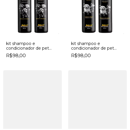
kit shampoo e
kit shampoo e
condicionador de pet
condicionador de pet
bully nutrition premium
bully nutrition premium
R$98,00
R$98,00
essencial pelos curtos
essencial pelos longos
fortes e protegidos
fragrância love spel