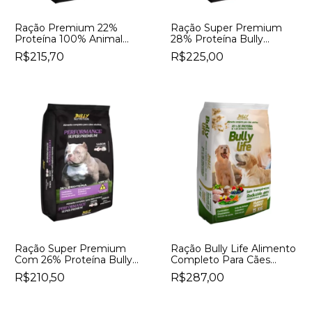
Ração Premium 22%
Ração Super Premium
Proteína 100% Animal
28% Proteína Bully
Bully Nutrition Hammer
Nutrition Baby Sabor
R$215,70
R$225,00
Sabor Carne
Frango E Arroz
Ração Super Premium
Ração Bully Life Alimento
Com 26% Proteína Bully
Completo Para Cães
Nutrition Performance
Adultos 30% De Proteína
R$210,50
R$287,00
Sabor Frango E Arroz
E 16% De Extrato éTereo
Bully Nutrition Sabor
Frango E Arroz