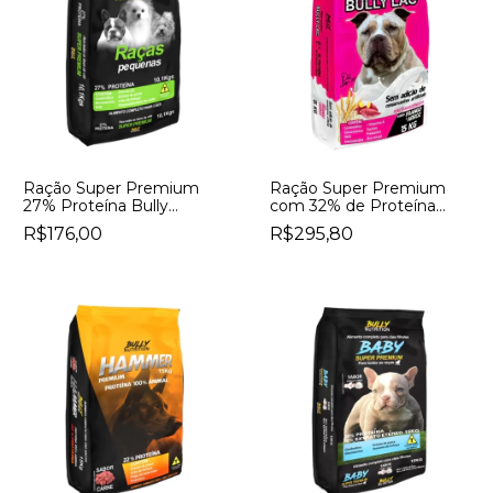
Ração Super Premium
Ração Super Premium
27% Proteína Bully
com 32% de Proteína
Nutrition Raças
sem Adição de
R$176,00
R$295,80
Pequenas Sabor Frango E
Conservantes Artificiais
Arroz
Bully Nutrition Bully Lac
Sabor Frango e Arroz