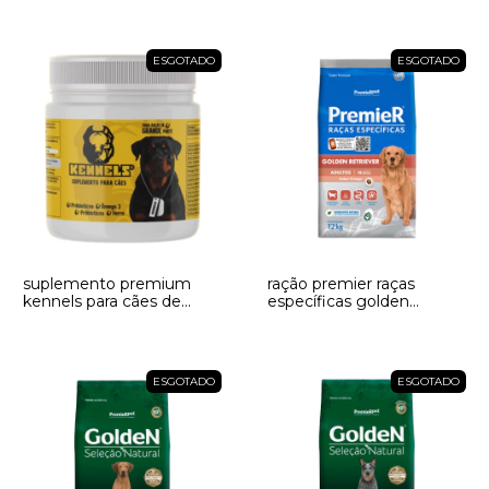
ESGOTADO
ESGOTADO
suplemento premium
ração premier raças
kennels para cães de
específicas golden
grande porte
retriever para cães
adultos
ESGOTADO
ESGOTADO