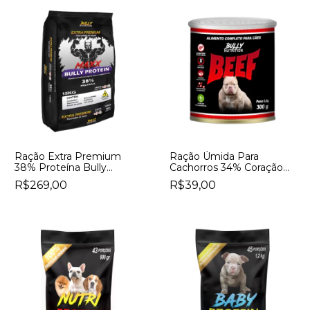
Ração Extra Premium
Ração Úmida Para
38% Proteína Bully
Cachorros 34% Coração
Nutrition Maxx Bully
Bovino Beef Bully
R$269,00
R$39,00
Protein Sabor Frango E
Nutrition Sabor Carne
Arroz