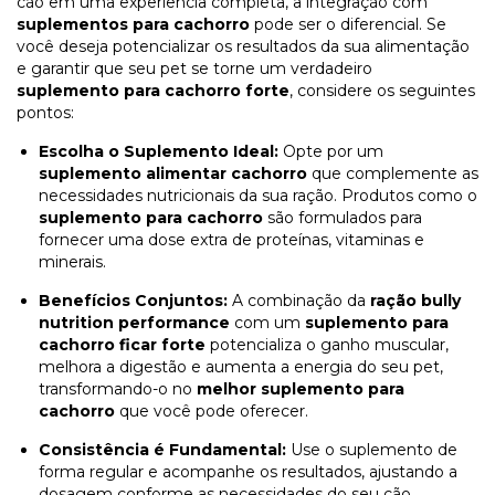
cão em uma experiência completa, a integração com
suplementos para cachorro
pode ser o diferencial. Se
você deseja potencializar os resultados da sua alimentação
e garantir que seu pet se torne um verdadeiro
suplemento para cachorro forte
, considere os seguintes
pontos:
Escolha o Suplemento Ideal:
Opte por um
suplemento alimentar cachorro
que complemente as
necessidades nutricionais da sua ração. Produtos como o
suplemento para cachorro
são formulados para
fornecer uma dose extra de proteínas, vitaminas e
minerais.
Benefícios Conjuntos:
A combinação da
ração bully
nutrition performance
com um
suplemento para
cachorro ficar forte
potencializa o ganho muscular,
melhora a digestão e aumenta a energia do seu pet,
transformando-o no
melhor suplemento para
cachorro
que você pode oferecer.
Consistência é Fundamental:
Use o suplemento de
forma regular e acompanhe os resultados, ajustando a
dosagem conforme as necessidades do seu cão.